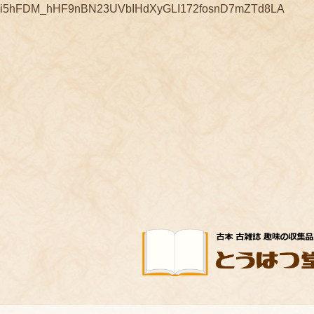
コ
ナ
i5hFDM_hHF9nBN23UVbIHdXyGLI172fosnD7mZTd8LA
ン
ビ
テ
ゲ
ン
ー
ツ
シ
へ
ョ
ス
ン
キ
に
ッ
移
プ
動