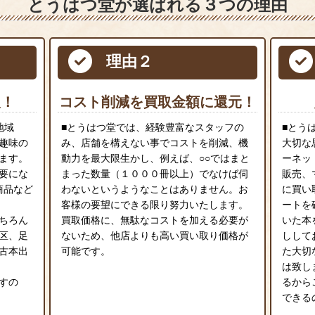
とうはつ堂が選ばれる３つの理由
理由２
取！
コスト削減を買取金額に還元！
地域
■とうはつ堂では、経験豊富なスタッフの
■とう
趣味の
み、店舗を構えない事でコストを削減、機
大切な
ます。
動力を最大限生かし、例えば、○○ではまと
ーネッ
要にな
まった数量（１０００冊以上）でなけば伺
販売、
商品など
わないというようなことはありません。お
に買い
客様の要望にできる限り努力いたします。
ートを
ちろん
買取価格に、無駄なコストを加える必要が
いた本
区、足
ないため、他店よりも高い買い取り価格が
しして
古本出
可能です。
た大切
は致し
すの
るから
できる