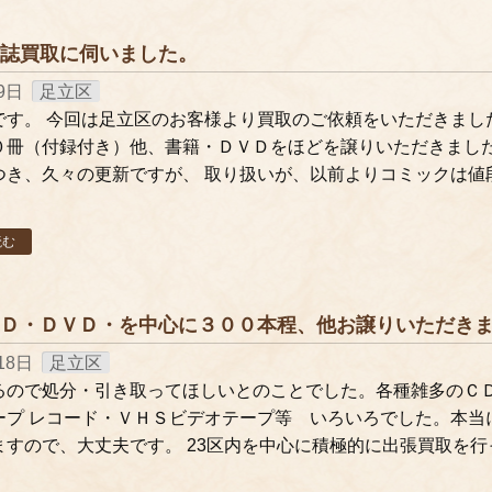
誌買取に伺いました。
9日
足立区
です。 今回は足立区のお客様より買取のご依頼をいただきました
０冊（付録付き）他、書籍・ＤＶＤをほどを譲りいただきました
つき、久々の更新ですが、 取り扱いが、以前よりコミックは値
読む
Ｄ・ＤＶＤ・を中心に３００本程、他お譲りいただき
18日
足立区
ので処分・引き取ってほしいとのことでした。各種雑多のＣＤ・Ｄ
ープ レコード・ＶＨＳビデオテープ等 いろいろでした。本当
ますので、大丈夫です。 23区内を中心に積極的に出張買取を