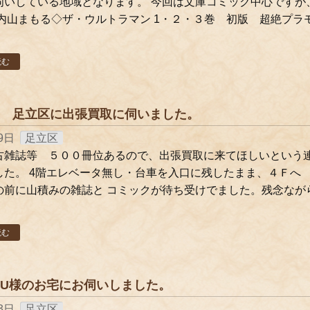
伺いしている地域となります。 今回は文庫コミック中心ですが
 内山まもる◇ザ・ウルトラマン 1・２・３巻 初版 超絶プ
読む
 足立区に出張買取に伺いました。
9日
足立区
古雑誌等 ５００冊位あるので、出張買取に来てほしいという
した。 4階エレベータ無し・台車を入口に残したまま、４Ｆへ
の前に山積みの雑誌と コミックが待ち受けでました。残念なが
読む
U様のお宅にお伺いしました。
3日
足立区