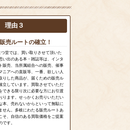
理由３
販売ルートの確立！
はつ堂では、買い取りさせて頂いた
思い出のある本・雑誌等は、インタ
ト販売、当所属組合への販売、催事
マニアへの直販等、一番、欲しい人
取りした商品が、届くための販売ル
確立しています。買取させていただ
をできる限り次に必要な方にお引渡
おります。せっかくお売りいただい
な本、売れないからといって無駄に
ません。多岐にわたる販売ルートあ
こそ、自信のある買取価格をご提案
のです。