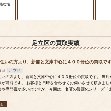
能な場
足立区
の買取実績
住いの方より、新書と文庫中心に４００冊位の買取で
9日
足立区
住いの方より、新書と文庫中心に４００冊位の買取です。 当店
張が可能です。 お客様と日時を合わせてお伺いさせて頂きまし
連や専門書が多いのですが、今回は、名著の漫画化シリーズ「
読む