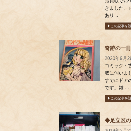
張買取でお
きました。
あり …
この記事を
奇跡の一冊
2020年9月2
コミック・
取に伺いま
すでにドア
です。雑 …
この記事を
◆足立区の
2019年3月2