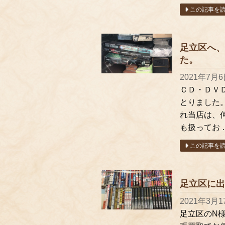
この記事を
足立区へ、
た。
2021年7月
ＣＤ・ＤＶ
とりました
れ当店は、
も扱ってお 
この記事を
足立区に出
2021年3月1
足立区のN