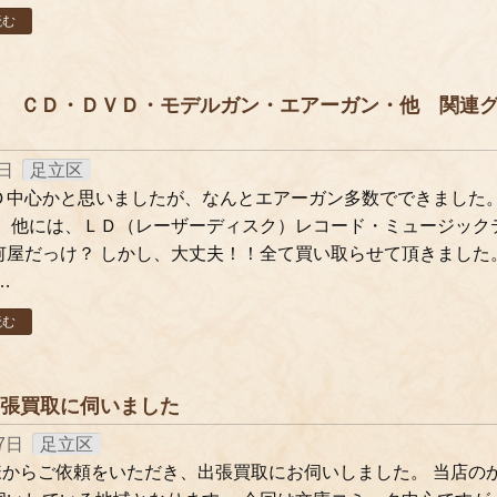
読む
 ＣＤ・ＤＶＤ・モデルガン・エアーガン・他 関連
6日
足立区
Ｄ中心かと思いましたが、なんとエアーガン多数でできました
。 他には、ＬＤ（レーザーディスク）レコード・ミュージック
何屋だっけ？ しかし、大丈夫！！全て買い取らせて頂きました
…
読む
張買取に伺いました
7日
足立区
様からご依頼をいただき、出張買取にお伺いしました。 当店の