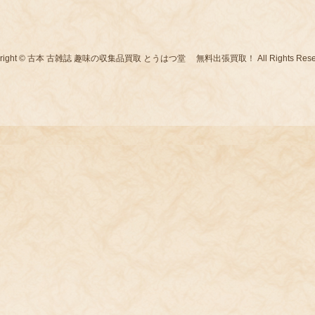
yright © 古本 古雑誌 趣味の収集品買取 とうはつ堂 無料出張買取！ All Rights Reser