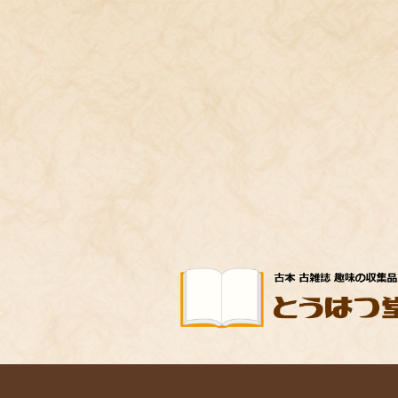
コ
ナ
ン
ビ
テ
ゲ
ン
ー
ツ
シ
へ
ョ
ス
ン
キ
に
ッ
移
プ
動