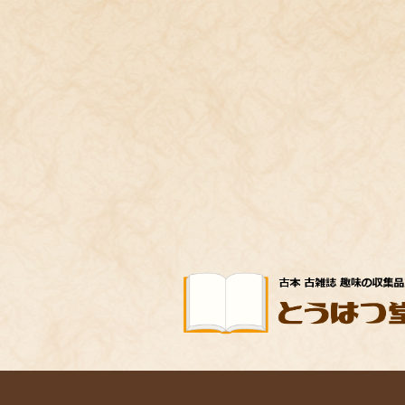
コ
ナ
ン
ビ
テ
ゲ
ン
ー
ツ
シ
へ
ョ
ス
ン
キ
に
ッ
移
プ
動