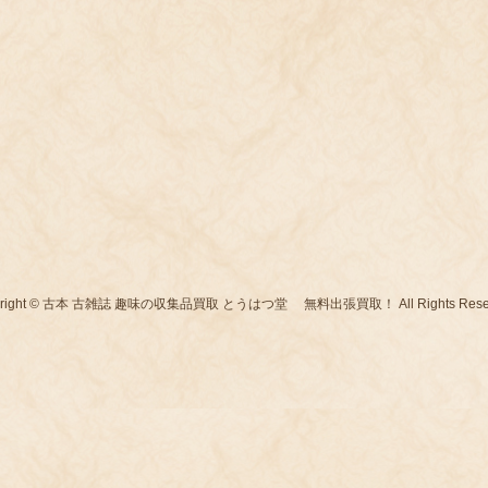
yright © 古本 古雑誌 趣味の収集品買取 とうはつ堂 無料出張買取！ All Rights Reser