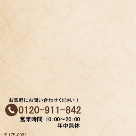
〒175-0082