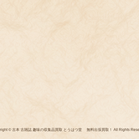
yright © 古本 古雑誌 趣味の収集品買取 とうはつ堂 無料出張買取！ All Rights Reser