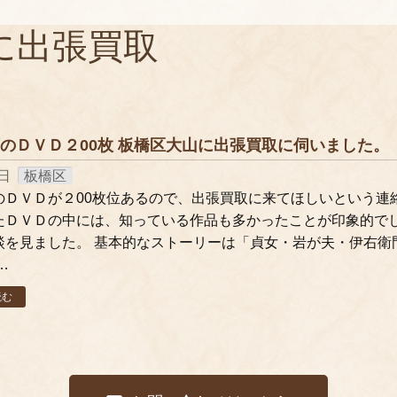
に出張買取
のＤＶＤ２00枚 板橋区大山に出張買取に伺いました。
9日
板橋区
のＤＶＤが２00枚位あるので、出張買取に来てほしいという連
たＤＶＤの中には、知っている作品も多かったことが印象的でし
談を見ました。 基本的なストーリーは「貞女・岩が夫・伊右衛
…
読む