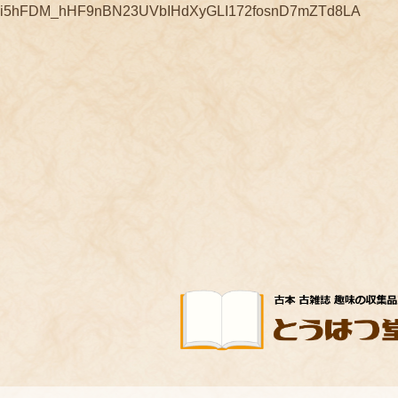
コ
ナ
i5hFDM_hHF9nBN23UVbIHdXyGLI172fosnD7mZTd8LA
ン
ビ
テ
ゲ
ン
ー
ツ
シ
へ
ョ
ス
ン
キ
に
ッ
移
プ
動