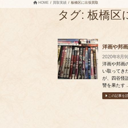
HOME
買取実績
板橋区に出張買取
タグ:
板橋区
洋画や邦画
2020年8月
洋画や邦画
い取ってき
が、四谷怪
讐を果たす 
この記事を