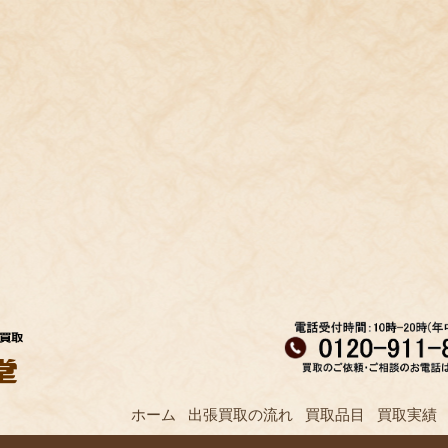
ホーム
出張買取の流れ
買取品目
買取実績