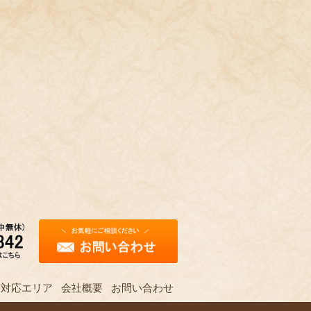
対応エリア
会社概要
お問い合わせ