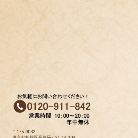
〒175-0082
東京都板橋区高島平7-21-14-104