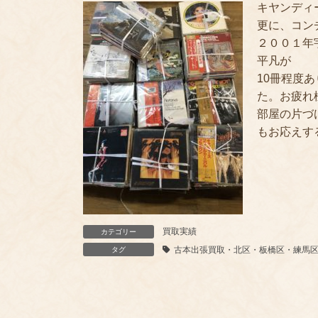
キヤンディ
更に、コン
２００１年
平凡が
10冊程度
た。お疲れ様
部屋の片づ
もお応えす
買取実績
カテゴリー
古本出張買取・北区・板橋区・練馬
タグ