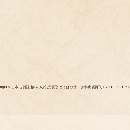
yright © 古本 古雑誌 趣味の収集品買取 とうはつ堂 無料出張買取！ All Rights Reser