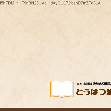
コ
ナ
i5hFDM_hHF9nBN23UVbIHdXyGLI172fosnD7mZTd8LA
ン
ビ
テ
ゲ
ン
ー
ツ
シ
へ
ョ
ス
ン
キ
に
ッ
移
プ
動