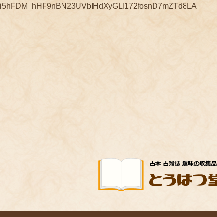
コ
ナ
i5hFDM_hHF9nBN23UVbIHdXyGLI172fosnD7mZTd8LA
ン
ビ
テ
ゲ
ン
ー
ツ
シ
へ
ョ
ス
ン
キ
に
ッ
移
プ
動