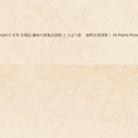
yright © 古本 古雑誌 趣味の収集品買取 とうはつ堂 無料出張買取！ All Rights Reser