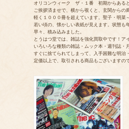
オリコンウィーク ザ・１番 初期からある
ご挨拶済ませで、横から覗くと、玄関からの
軽く１０００冊を超えています。聖子・明菜～布袋寅
若い頃の、懐かしい表紙が見えます。状態も
早々、積み込みました。
とうはつ堂では、雑誌を強化買取中です！ア
いろいろな種類の雑誌・ムック本・週刊誌・
すぐに捨てられてしまって、入手困難な明治
定価以上で、取引される商品もございますの